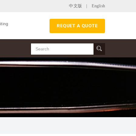
中文版
|
English
iting
REQUET A QUOTE